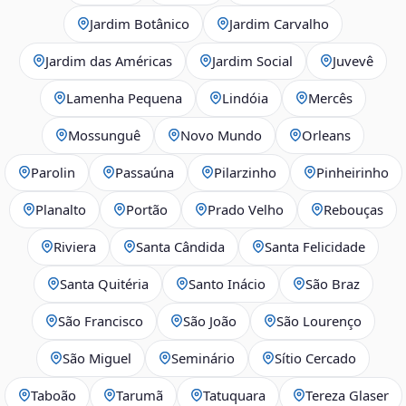
Jardim Botânico
Jardim Carvalho
Jardim das Américas
Jardim Social
Juvevê
Lamenha Pequena
Lindóia
Mercês
Mossunguê
Novo Mundo
Orleans
Parolin
Passaúna
Pilarzinho
Pinheirinho
Planalto
Portão
Prado Velho
Rebouças
Riviera
Santa Cândida
Santa Felicidade
Santa Quitéria
Santo Inácio
São Braz
São Francisco
São João
São Lourenço
São Miguel
Seminário
Sítio Cercado
Taboão
Tarumã
Tatuquara
Tereza Glaser