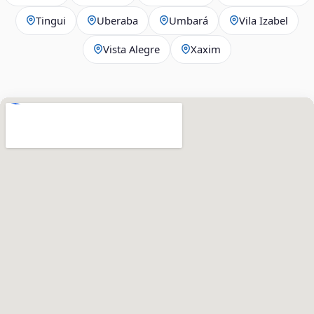
Tingui
Uberaba
Umbará
Vila Izabel
Vista Alegre
Xaxim