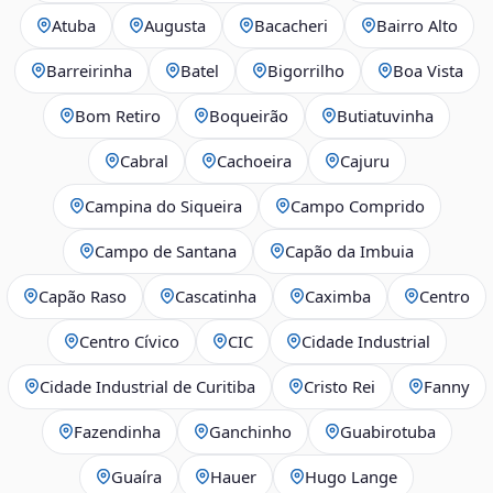
Atuba
Augusta
Bacacheri
Bairro Alto
Barreirinha
Batel
Bigorrilho
Boa Vista
Bom Retiro
Boqueirão
Butiatuvinha
Cabral
Cachoeira
Cajuru
Campina do Siqueira
Campo Comprido
Campo de Santana
Capão da Imbuia
Capão Raso
Cascatinha
Caximba
Centro
Centro Cívico
CIC
Cidade Industrial
Cidade Industrial de Curitiba
Cristo Rei
Fanny
Fazendinha
Ganchinho
Guabirotuba
Guaíra
Hauer
Hugo Lange