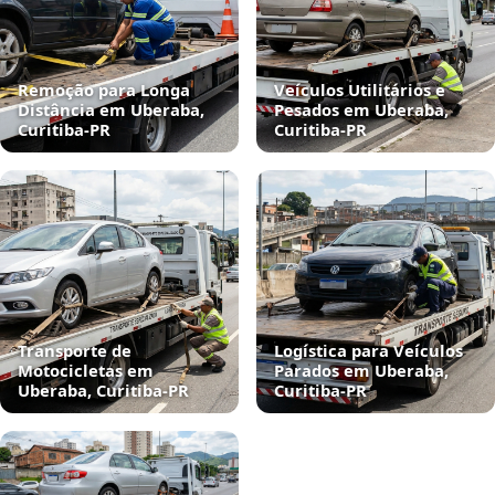
Remoção para Longa
Veículos Utilitários e
Distância em Uberaba,
Pesados em Uberaba,
Curitiba‑PR
Curitiba‑PR
Transporte de
Logística para Veículos
Motocicletas em
Parados em Uberaba,
Uberaba, Curitiba‑PR
Curitiba‑PR