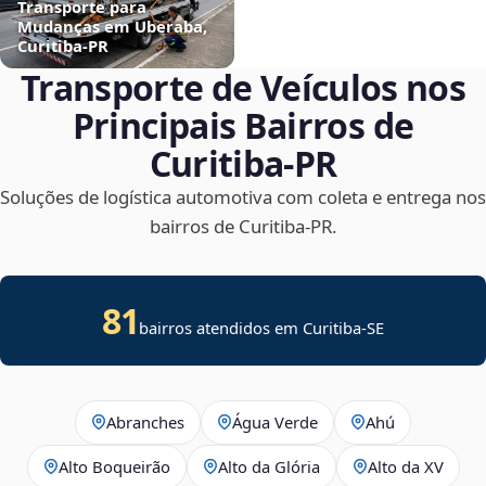
Transporte para
Mudanças em Uberaba,
Curitiba‑PR
Transporte de Veículos nos
Principais Bairros de
Curitiba‑PR
Soluções de logística automotiva com coleta e entrega nos
bairros de Curitiba‑PR.
81
bairros atendidos em
Curitiba
-
SE
Abranches
Água Verde
Ahú
Alto Boqueirão
Alto da Glória
Alto da XV