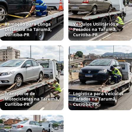
Remoção para Longa
Veículos Utilitários e
Distância na Tarumã,
Pesados na Tarumã,
Curitiba‑PR
Curitiba‑PR
Transporte de
Logística para Veículos
Motocicletas na Tarumã,
Parados na Tarumã,
Curitiba‑PR
Curitiba‑PR