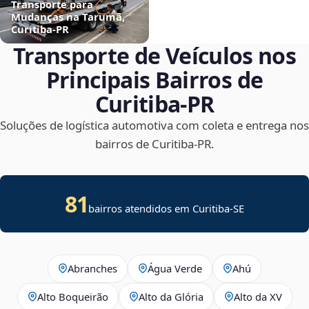
Transporte para
Mudanças na Tarumã,
Curitiba‑PR
Transporte de Veículos nos
Principais Bairros de
Curitiba‑PR
Soluções de logística automotiva com coleta e entrega nos
bairros de Curitiba‑PR.
81
bairros atendidos em
Curitiba
-
SE
Abranches
Água Verde
Ahú
Alto Boqueirão
Alto da Glória
Alto da XV