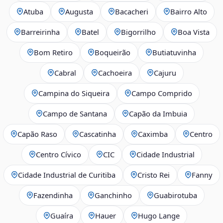
Atuba
Augusta
Bacacheri
Bairro Alto
Barreirinha
Batel
Bigorrilho
Boa Vista
Bom Retiro
Boqueirão
Butiatuvinha
Cabral
Cachoeira
Cajuru
Campina do Siqueira
Campo Comprido
Campo de Santana
Capão da Imbuia
Capão Raso
Cascatinha
Caximba
Centro
Centro Cívico
CIC
Cidade Industrial
Cidade Industrial de Curitiba
Cristo Rei
Fanny
Fazendinha
Ganchinho
Guabirotuba
Guaíra
Hauer
Hugo Lange