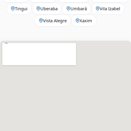
Tingui
Uberaba
Umbará
Vila Izabel
Vista Alegre
Xaxim