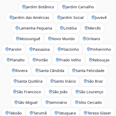
Jardim Botânico
Jardim Carvalho
Jardim das Américas
Jardim Social
Juvevê
Lamenha Pequena
Lindóia
Mercês
Mossunguê
Novo Mundo
Orleans
Parolin
Passaúna
Pilarzinho
Pinheirinho
Planalto
Portão
Prado Velho
Rebouças
Riviera
Santa Cândida
Santa Felicidade
Santa Quitéria
Santo Inácio
São Braz
São Francisco
São João
São Lourenço
São Miguel
Seminário
Sítio Cercado
Taboão
Tarumã
Tatuquara
Tereza Glaser