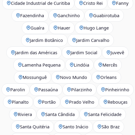
Cidade Industrial de Curitiba
Cristo Rei
Fanny
Fazendinha
Ganchinho
Guabirotuba
Guaíra
Hauer
Hugo Lange
Jardim Botânico
Jardim Carvalho
Jardim das Américas
Jardim Social
Juvevê
Lamenha Pequena
Lindóia
Mercês
Mossunguê
Novo Mundo
Orleans
Parolin
Passaúna
Pilarzinho
Pinheirinho
Planalto
Portão
Prado Velho
Rebouças
Riviera
Santa Cândida
Santa Felicidade
Santa Quitéria
Santo Inácio
São Braz