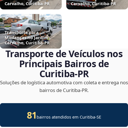
Carvalho, Curitiba‑PR
Carvalho, Curitiba‑PR
Transporte para
Mudanças no Jardim
Carvalho, Curitiba‑PR
Transporte de Veículos nos
Principais Bairros de
Curitiba‑PR
Soluções de logística automotiva com coleta e entrega nos
bairros de Curitiba‑PR.
81
bairros atendidos em
Curitiba
-
SE