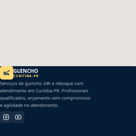
GUINCHO
CURITIBA
-
PR
Serviços de guincho 24h e reboque com
atendimento em
Curitiba
-
PR
. Profissionais
qualificados, orçamento sem compromisso
e agilidade no atendimento.