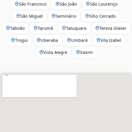
São Francisco
São João
São Lourenço
São Miguel
Seminário
Sítio Cercado
Taboão
Tarumã
Tatuquara
Tereza Glaser
Tingui
Uberaba
Umbará
Vila Izabel
Vista Alegre
Xaxim