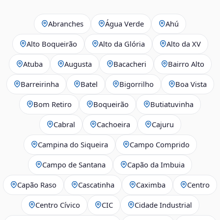
Abranches
Água Verde
Ahú
Alto Boqueirão
Alto da Glória
Alto da XV
Atuba
Augusta
Bacacheri
Bairro Alto
Barreirinha
Batel
Bigorrilho
Boa Vista
Bom Retiro
Boqueirão
Butiatuvinha
Cabral
Cachoeira
Cajuru
Campina do Siqueira
Campo Comprido
Campo de Santana
Capão da Imbuia
Capão Raso
Cascatinha
Caximba
Centro
Centro Cívico
CIC
Cidade Industrial