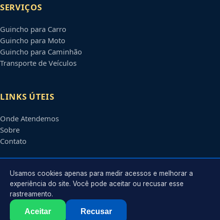
SERVIÇOS
Guincho para Carro
Guincho para Moto
Guincho para Caminhão
Transporte de Veículos
LINKS ÚTEIS
Onde Atendemos
Sobre
Contato
CONTATO
Usamos cookies apenas para medir acessos e melhorar a
experiência do site. Você pode aceitar ou recusar esse
rastreamento.
Atendimento em
Curitiba
-
PR
e regiões parceiras
contato@guinchopertocuritiba.com.br
Aceitar
Recusar
©
2026
Guincho em
Curitiba
-
PR
. Todos os direitos reservados.