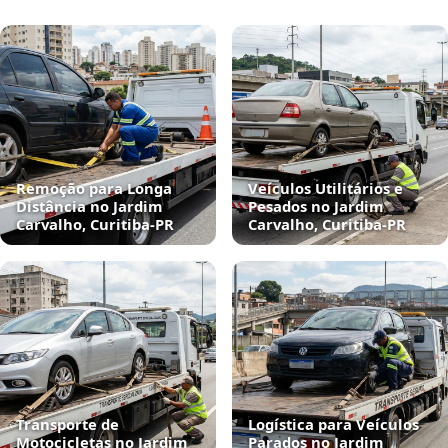
Remoção para Longa
Veículos Utilitários e
Distância no Jardim
Pesados no Jardim
Carvalho, Curitiba‑PR
Carvalho, Curitiba‑PR
Transporte de
Logística para Veículos
Motocicletas no Jardim
Parados no Jardim