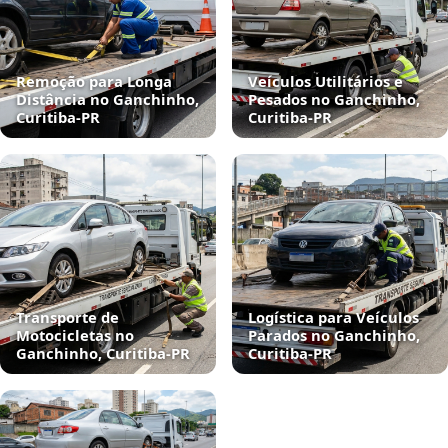
Remoção para Longa
Veículos Utilitários e
Distância no Ganchinho,
Pesados no Ganchinho,
Curitiba‑PR
Curitiba‑PR
Transporte de
Logística para Veículos
Motocicletas no
Parados no Ganchinho,
Ganchinho, Curitiba‑PR
Curitiba‑PR