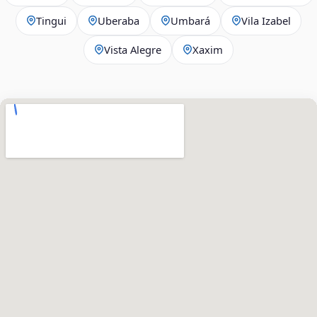
Tingui
Uberaba
Umbará
Vila Izabel
Vista Alegre
Xaxim