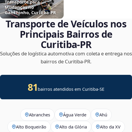
Transporte para
Mudanças no
Ganchinho, Curitiba‑PR
Transporte de Veículos nos
Principais Bairros de
Curitiba‑PR
Soluções de logística automotiva com coleta e entrega nos
bairros de Curitiba‑PR.
81
bairros atendidos em
Curitiba
-
SE
Abranches
Água Verde
Ahú
Alto Boqueirão
Alto da Glória
Alto da XV