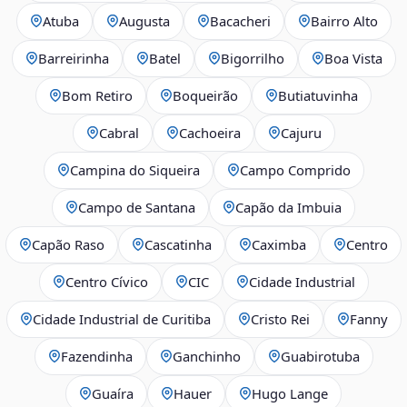
Atuba
Augusta
Bacacheri
Bairro Alto
Barreirinha
Batel
Bigorrilho
Boa Vista
Bom Retiro
Boqueirão
Butiatuvinha
Cabral
Cachoeira
Cajuru
Campina do Siqueira
Campo Comprido
Campo de Santana
Capão da Imbuia
Capão Raso
Cascatinha
Caximba
Centro
Centro Cívico
CIC
Cidade Industrial
Cidade Industrial de Curitiba
Cristo Rei
Fanny
Fazendinha
Ganchinho
Guabirotuba
Guaíra
Hauer
Hugo Lange