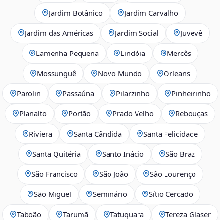
Jardim Botânico
Jardim Carvalho
Jardim das Américas
Jardim Social
Juvevê
Lamenha Pequena
Lindóia
Mercês
Mossunguê
Novo Mundo
Orleans
Parolin
Passaúna
Pilarzinho
Pinheirinho
Planalto
Portão
Prado Velho
Rebouças
Riviera
Santa Cândida
Santa Felicidade
Santa Quitéria
Santo Inácio
São Braz
São Francisco
São João
São Lourenço
São Miguel
Seminário
Sítio Cercado
Taboão
Tarumã
Tatuquara
Tereza Glaser