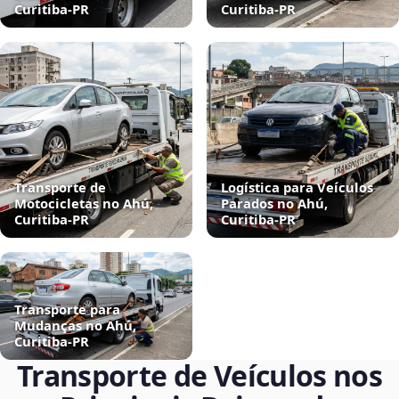
Curitiba‑PR
Curitiba‑PR
Transporte de
Logística para Veículos
Motocicletas no Ahú,
Parados no Ahú,
Curitiba‑PR
Curitiba‑PR
Transporte para
Mudanças no Ahú,
Curitiba‑PR
Transporte de Veículos nos