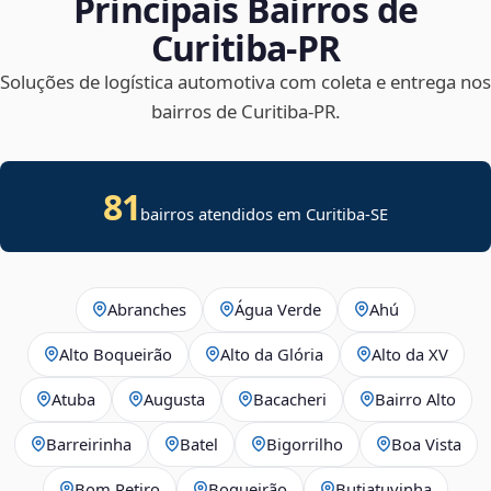
Principais Bairros de
Curitiba‑PR
Soluções de logística automotiva com coleta e entrega nos
bairros de Curitiba‑PR.
81
bairros atendidos em
Curitiba
-
SE
Abranches
Água Verde
Ahú
Alto Boqueirão
Alto da Glória
Alto da XV
Atuba
Augusta
Bacacheri
Bairro Alto
Barreirinha
Batel
Bigorrilho
Boa Vista
Bom Retiro
Boqueirão
Butiatuvinha