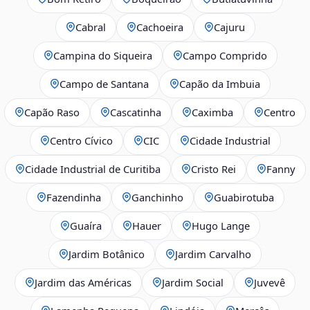
Cabral
Cachoeira
Cajuru
Campina do Siqueira
Campo Comprido
Campo de Santana
Capão da Imbuia
Capão Raso
Cascatinha
Caximba
Centro
Centro Cívico
CIC
Cidade Industrial
Cidade Industrial de Curitiba
Cristo Rei
Fanny
Fazendinha
Ganchinho
Guabirotuba
Guaíra
Hauer
Hugo Lange
Jardim Botânico
Jardim Carvalho
Jardim das Américas
Jardim Social
Juvevê