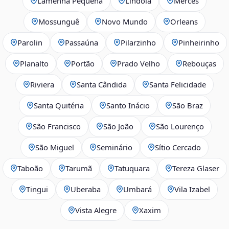
Lamenha Pequena
Lindóia
Mercês
Mossunguê
Novo Mundo
Orleans
Parolin
Passaúna
Pilarzinho
Pinheirinho
Planalto
Portão
Prado Velho
Rebouças
Riviera
Santa Cândida
Santa Felicidade
Santa Quitéria
Santo Inácio
São Braz
São Francisco
São João
São Lourenço
São Miguel
Seminário
Sítio Cercado
Taboão
Tarumã
Tatuquara
Tereza Glaser
Tingui
Uberaba
Umbará
Vila Izabel
Vista Alegre
Xaxim