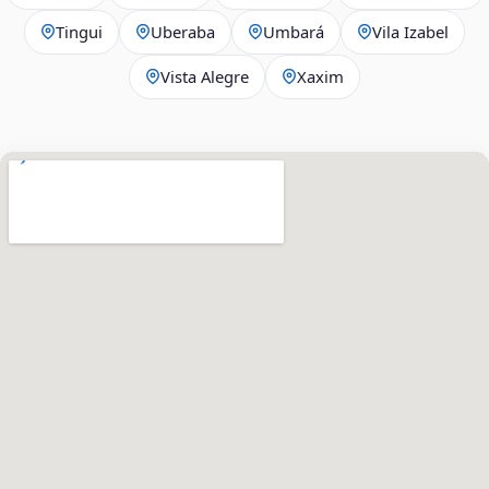
Tingui
Uberaba
Umbará
Vila Izabel
Vista Alegre
Xaxim