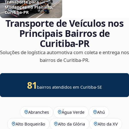
Transporte para
Mudanças no Planalto,
Curitiba‑PR
Transporte de Veículos nos
Principais Bairros de
Curitiba‑PR
Soluções de logística automotiva com coleta e entrega nos
bairros de Curitiba‑PR.
81
bairros atendidos em
Curitiba
-
SE
Abranches
Água Verde
Ahú
Alto Boqueirão
Alto da Glória
Alto da XV