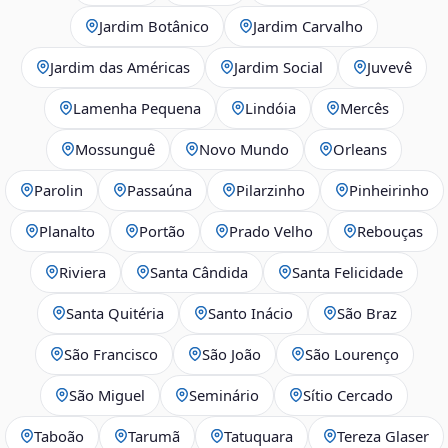
Jardim Botânico
Jardim Carvalho
Jardim das Américas
Jardim Social
Juvevê
Lamenha Pequena
Lindóia
Mercês
Mossunguê
Novo Mundo
Orleans
Parolin
Passaúna
Pilarzinho
Pinheirinho
Planalto
Portão
Prado Velho
Rebouças
Riviera
Santa Cândida
Santa Felicidade
Santa Quitéria
Santo Inácio
São Braz
São Francisco
São João
São Lourenço
São Miguel
Seminário
Sítio Cercado
Taboão
Tarumã
Tatuquara
Tereza Glaser