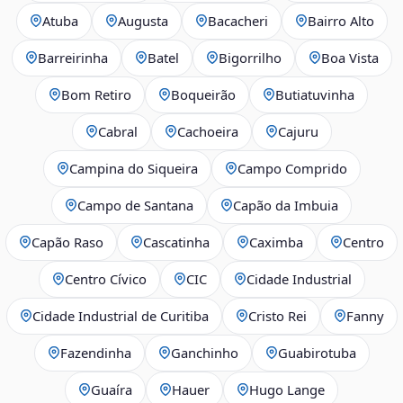
Atuba
Augusta
Bacacheri
Bairro Alto
Barreirinha
Batel
Bigorrilho
Boa Vista
Bom Retiro
Boqueirão
Butiatuvinha
Cabral
Cachoeira
Cajuru
Campina do Siqueira
Campo Comprido
Campo de Santana
Capão da Imbuia
Capão Raso
Cascatinha
Caximba
Centro
Centro Cívico
CIC
Cidade Industrial
Cidade Industrial de Curitiba
Cristo Rei
Fanny
Fazendinha
Ganchinho
Guabirotuba
Guaíra
Hauer
Hugo Lange