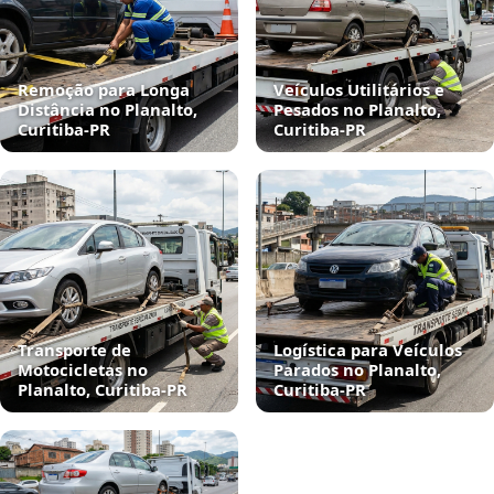
Remoção para Longa
Veículos Utilitários e
Distância no Planalto,
Pesados no Planalto,
Curitiba‑PR
Curitiba‑PR
Transporte de
Logística para Veículos
Motocicletas no
Parados no Planalto,
Planalto, Curitiba‑PR
Curitiba‑PR