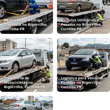
Remoção para Longa
Veículos Utilitários e
Distância no Bigorrilho,
Pesados no Bigorrilho,
Curitiba‑PR
Curitiba‑PR
Transporte de
Logística para Veículos
Motocicletas no
Parados no Bigorrilho,
Bigorrilho, Curitiba‑PR
Curitiba‑PR