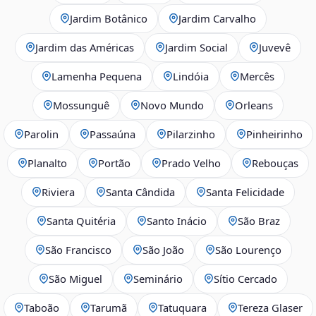
Jardim Botânico
Jardim Carvalho
Jardim das Américas
Jardim Social
Juvevê
Lamenha Pequena
Lindóia
Mercês
Mossunguê
Novo Mundo
Orleans
Parolin
Passaúna
Pilarzinho
Pinheirinho
Planalto
Portão
Prado Velho
Rebouças
Riviera
Santa Cândida
Santa Felicidade
Santa Quitéria
Santo Inácio
São Braz
São Francisco
São João
São Lourenço
São Miguel
Seminário
Sítio Cercado
Taboão
Tarumã
Tatuquara
Tereza Glaser