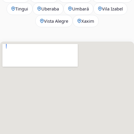
Tingui
Uberaba
Umbará
Vila Izabel
Vista Alegre
Xaxim