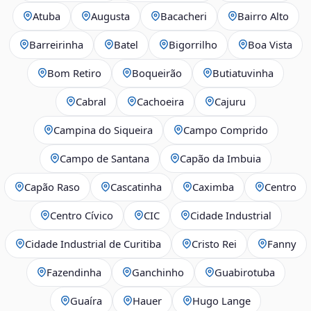
Atuba
Augusta
Bacacheri
Bairro Alto
Barreirinha
Batel
Bigorrilho
Boa Vista
Bom Retiro
Boqueirão
Butiatuvinha
Cabral
Cachoeira
Cajuru
Campina do Siqueira
Campo Comprido
Campo de Santana
Capão da Imbuia
Capão Raso
Cascatinha
Caximba
Centro
Centro Cívico
CIC
Cidade Industrial
Cidade Industrial de Curitiba
Cristo Rei
Fanny
Fazendinha
Ganchinho
Guabirotuba
Guaíra
Hauer
Hugo Lange