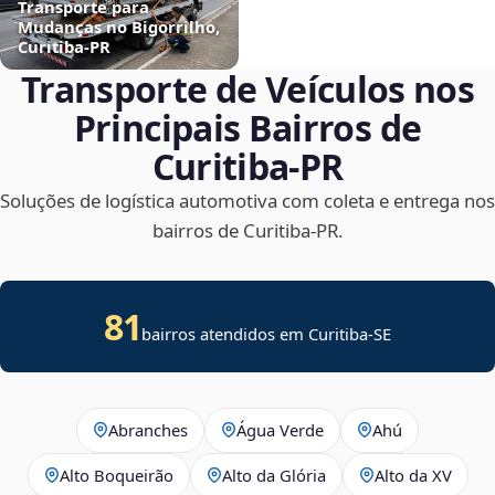
Transporte para
Mudanças no Bigorrilho,
Curitiba‑PR
Transporte de Veículos nos
Principais Bairros de
Curitiba‑PR
Soluções de logística automotiva com coleta e entrega nos
bairros de Curitiba‑PR.
81
bairros atendidos em
Curitiba
-
SE
Abranches
Água Verde
Ahú
Alto Boqueirão
Alto da Glória
Alto da XV