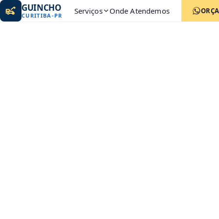
GUINCHO
Serviços
Onde Atendemos
ORÇ
CURITIBA
-
PR