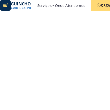
GUINCHO
Serviços
Onde Atendemos
ORÇ
CURITIBA
-
PR