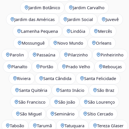
Jardim Botânico
Jardim Carvalho
Jardim das Américas
Jardim Social
Juvevê
Lamenha Pequena
Lindóia
Mercês
Mossunguê
Novo Mundo
Orleans
Parolin
Passaúna
Pilarzinho
Pinheirinho
Planalto
Portão
Prado Velho
Rebouças
Riviera
Santa Cândida
Santa Felicidade
Santa Quitéria
Santo Inácio
São Braz
São Francisco
São João
São Lourenço
São Miguel
Seminário
Sítio Cercado
Taboão
Tarumã
Tatuquara
Tereza Glaser