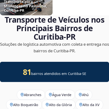
Transporte para
Mudanças no Passaúna,
Curitiba‑PR
Transporte de Veículos nos
Principais Bairros de
Curitiba‑PR
Soluções de logística automotiva com coleta e entrega nos
bairros de Curitiba‑PR.
81
bairros atendidos em
Curitiba
-
SE
Abranches
Água Verde
Ahú
Alto Boqueirão
Alto da Glória
Alto da XV