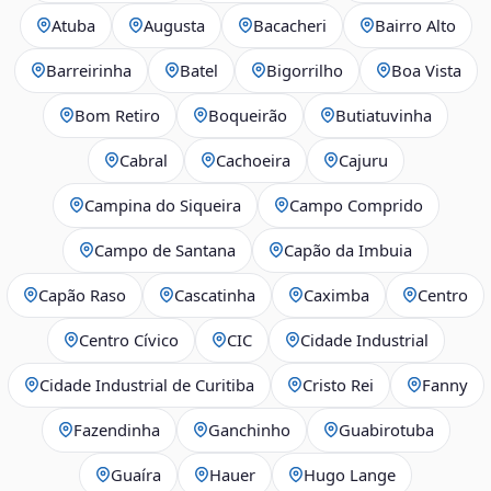
Atuba
Augusta
Bacacheri
Bairro Alto
Barreirinha
Batel
Bigorrilho
Boa Vista
Bom Retiro
Boqueirão
Butiatuvinha
Cabral
Cachoeira
Cajuru
Campina do Siqueira
Campo Comprido
Campo de Santana
Capão da Imbuia
Capão Raso
Cascatinha
Caximba
Centro
Centro Cívico
CIC
Cidade Industrial
Cidade Industrial de Curitiba
Cristo Rei
Fanny
Fazendinha
Ganchinho
Guabirotuba
Guaíra
Hauer
Hugo Lange