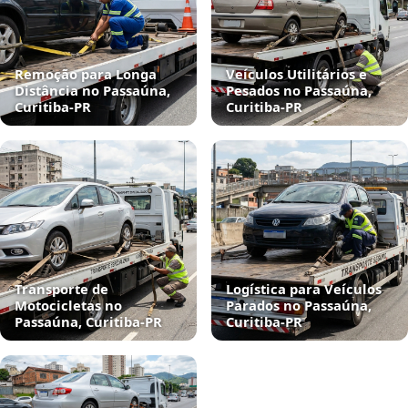
Remoção para Longa
Veículos Utilitários e
Distância no Passaúna,
Pesados no Passaúna,
Curitiba‑PR
Curitiba‑PR
Transporte de
Logística para Veículos
Motocicletas no
Parados no Passaúna,
Passaúna, Curitiba‑PR
Curitiba‑PR