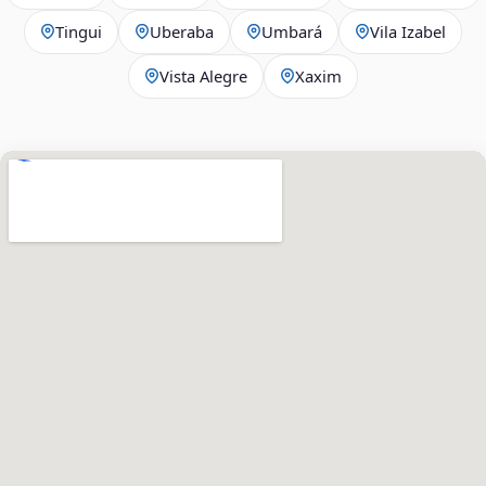
Tingui
Uberaba
Umbará
Vila Izabel
Vista Alegre
Xaxim