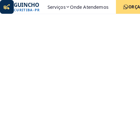
GUINCHO
Serviços
Onde Atendemos
ORÇ
CURITIBA
-
PR