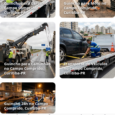
Guincho para Carro no
Guincho para Moto no
Campo Comprido,
Campo Comprido,
Curitiba‑PR
Curitiba‑PR
Guincho para Caminhão
Transporte de Veículos
no Campo Comprido,
no Campo Comprido,
Curitiba‑PR
Curitiba‑PR
Guincho 24h no Campo
Comprido, Curitiba‑PR