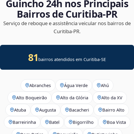
Guincho 24h nos Principais
Bairros de Curitiba‑PR
Serviço de reboque e assistência veicular nos bairros de
Curitiba‑PR.
81
bairros atendidos em
Curitiba
-
SE
Abranches
Água Verde
Ahú
Alto Boqueirão
Alto da Glória
Alto da XV
Atuba
Augusta
Bacacheri
Bairro Alto
Barreirinha
Batel
Bigorrilho
Boa Vista