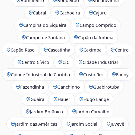
Bom Retiro
Boqueirão
Butiatuvinha
Cabral
Cachoeira
Cajuru
Campina do Siqueira
Campo Comprido
Campo de Santana
Capão da Imbuia
Capão Raso
Cascatinha
Caximba
Centro
Centro Cívico
CIC
Cidade Industrial
Cidade Industrial de Curitiba
Cristo Rei
Fanny
Fazendinha
Ganchinho
Guabirotuba
Guaíra
Hauer
Hugo Lange
Jardim Botânico
Jardim Carvalho
Jardim das Américas
Jardim Social
Juvevê