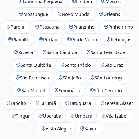
Lamenha Pequena
Lindóia
Mercês
Mossunguê
Novo Mundo
Orleans
Parolin
Passaúna
Pilarzinho
Pinheirinho
Planalto
Portão
Prado Velho
Rebouças
Riviera
Santa Cândida
Santa Felicidade
Santa Quitéria
Santo Inácio
São Braz
São Francisco
São João
São Lourenço
São Miguel
Seminário
Sítio Cercado
Taboão
Tarumã
Tatuquara
Tereza Glaser
Tingui
Uberaba
Umbará
Vila Izabel
Vista Alegre
Xaxim