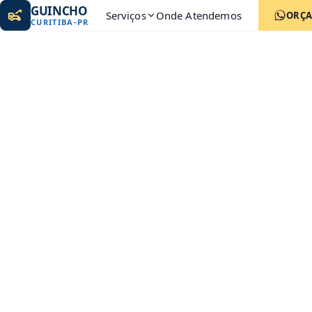
GUINCHO
Serviços
Onde Atendemos
ORÇ
CURITIBA
-
PR