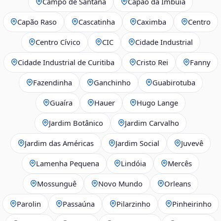
Campo de Santana
Capão da Imbuia
Capão Raso
Cascatinha
Caximba
Centro
Centro Cívico
CIC
Cidade Industrial
Cidade Industrial de Curitiba
Cristo Rei
Fanny
Fazendinha
Ganchinho
Guabirotuba
Guaíra
Hauer
Hugo Lange
Jardim Botânico
Jardim Carvalho
Jardim das Américas
Jardim Social
Juvevê
Lamenha Pequena
Lindóia
Mercês
Mossunguê
Novo Mundo
Orleans
Parolin
Passaúna
Pilarzinho
Pinheirinho