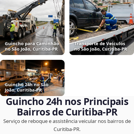
Guincho para Caminhão
Transporte de Veículos
no São João, Curitiba‑PR
no São João, Curitiba‑PR
Guincho 24h no São
João, Curitiba‑PR
Guincho 24h nos Principais
Bairros de Curitiba‑PR
Serviço de reboque e assistência veicular nos bairros de
Curitiba‑PR.