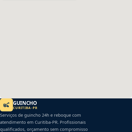
GUINCHO
CURITIBA
-
PR
Serviços de guincho 24h e reboque com
atendimento em
Curitiba
-
PR
. Profissionais
qualificados, orçamento sem compromisso