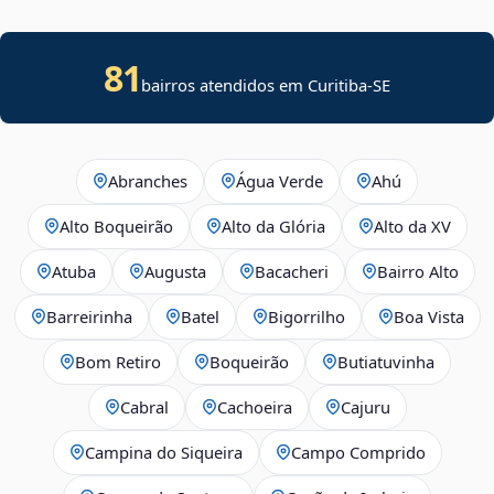
81
bairros atendidos em
Curitiba
-
SE
Abranches
Água Verde
Ahú
Alto Boqueirão
Alto da Glória
Alto da XV
Atuba
Augusta
Bacacheri
Bairro Alto
Barreirinha
Batel
Bigorrilho
Boa Vista
Bom Retiro
Boqueirão
Butiatuvinha
Cabral
Cachoeira
Cajuru
Campina do Siqueira
Campo Comprido