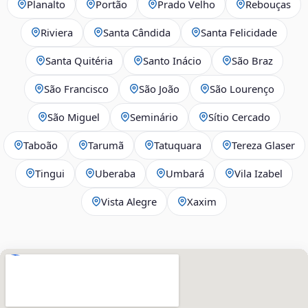
Planalto
Portão
Prado Velho
Rebouças
Riviera
Santa Cândida
Santa Felicidade
Santa Quitéria
Santo Inácio
São Braz
São Francisco
São João
São Lourenço
São Miguel
Seminário
Sítio Cercado
Taboão
Tarumã
Tatuquara
Tereza Glaser
Tingui
Uberaba
Umbará
Vila Izabel
Vista Alegre
Xaxim