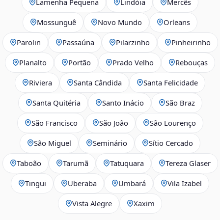
Lamenha Pequena
Lindóia
Mercês
Mossunguê
Novo Mundo
Orleans
Parolin
Passaúna
Pilarzinho
Pinheirinho
Planalto
Portão
Prado Velho
Rebouças
Riviera
Santa Cândida
Santa Felicidade
Santa Quitéria
Santo Inácio
São Braz
São Francisco
São João
São Lourenço
São Miguel
Seminário
Sítio Cercado
Taboão
Tarumã
Tatuquara
Tereza Glaser
Tingui
Uberaba
Umbará
Vila Izabel
Vista Alegre
Xaxim