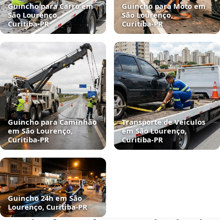
Guincho para Carro em
Guincho para Moto em
São Lourenço,
São Lourenço,
Curitiba‑PR
Curitiba‑PR
Guincho para Caminhão
Transporte de Veículos
em São Lourenço,
em São Lourenço,
Curitiba‑PR
Curitiba‑PR
Guincho 24h em São
Lourenço, Curitiba‑PR