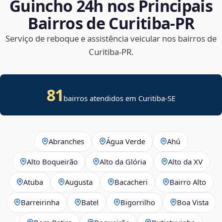
Guincho 24h nos Principais
Bairros de Curitiba‑PR
Serviço de reboque e assistência veicular nos bairros de
Curitiba‑PR.
81
bairros atendidos em
Curitiba
-
SE
Abranches
Água Verde
Ahú
Alto Boqueirão
Alto da Glória
Alto da XV
Atuba
Augusta
Bacacheri
Bairro Alto
Barreirinha
Batel
Bigorrilho
Boa Vista