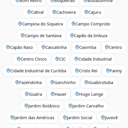
Bom Retiro
Boqueirão
Butiatuvinha
Cabral
Cachoeira
Cajuru
Campina do Siqueira
Campo Comprido
Campo de Santana
Capão da Imbuia
Capão Raso
Cascatinha
Caximba
Centro
Centro Cívico
CIC
Cidade Industrial
Cidade Industrial de Curitiba
Cristo Rei
Fanny
Fazendinha
Ganchinho
Guabirotuba
Guaíra
Hauer
Hugo Lange
Jardim Botânico
Jardim Carvalho
Jardim das Américas
Jardim Social
Juvevê