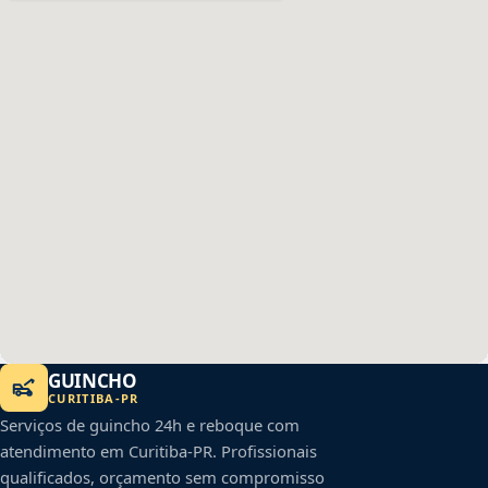
GUINCHO
CURITIBA
-
PR
Serviços de guincho 24h e reboque com
atendimento em
Curitiba
-
PR
. Profissionais
qualificados, orçamento sem compromisso