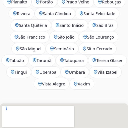
Planalto
Portão
Prado Velho
Rebouças
Riviera
Santa Cândida
Santa Felicidade
Santa Quitéria
Santo Inácio
São Braz
São Francisco
São João
São Lourenço
São Miguel
Seminário
Sítio Cercado
Taboão
Tarumã
Tatuquara
Tereza Glaser
Tingui
Uberaba
Umbará
Vila Izabel
Vista Alegre
Xaxim