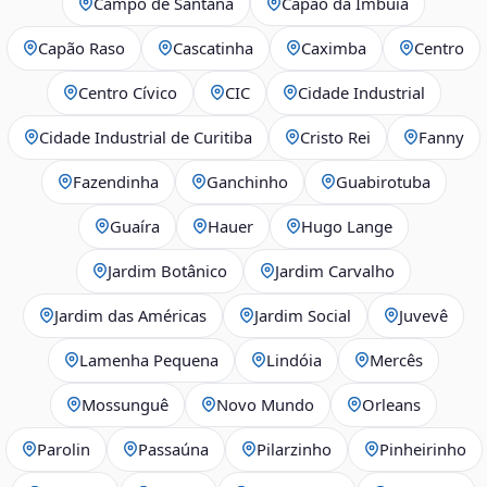
Campo de Santana
Capão da Imbuia
Capão Raso
Cascatinha
Caximba
Centro
Centro Cívico
CIC
Cidade Industrial
Cidade Industrial de Curitiba
Cristo Rei
Fanny
Fazendinha
Ganchinho
Guabirotuba
Guaíra
Hauer
Hugo Lange
Jardim Botânico
Jardim Carvalho
Jardim das Américas
Jardim Social
Juvevê
Lamenha Pequena
Lindóia
Mercês
Mossunguê
Novo Mundo
Orleans
Parolin
Passaúna
Pilarzinho
Pinheirinho