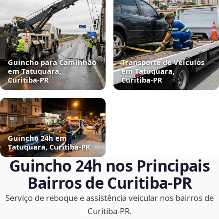
Guincho para Caminhão
Transporte de Veículos
em Tatuquara,
em Tatuquara,
Curitiba‑PR
Curitiba‑PR
Guincho 24h em
Tatuquara, Curitiba‑PR
Guincho 24h nos Principais
Bairros de Curitiba‑PR
Serviço de reboque e assistência veicular nos bairros de
Curitiba‑PR.