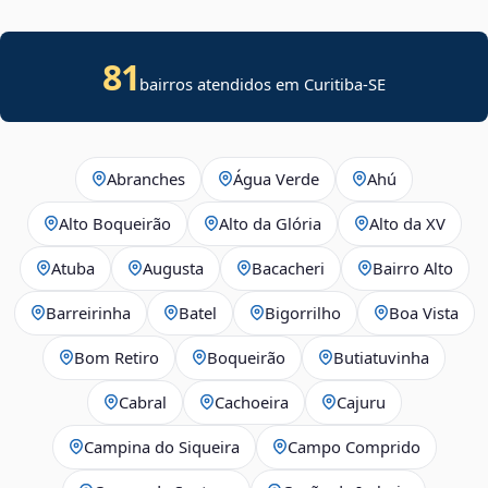
81
bairros atendidos em
Curitiba
-
SE
Abranches
Água Verde
Ahú
Alto Boqueirão
Alto da Glória
Alto da XV
Atuba
Augusta
Bacacheri
Bairro Alto
Barreirinha
Batel
Bigorrilho
Boa Vista
Bom Retiro
Boqueirão
Butiatuvinha
Cabral
Cachoeira
Cajuru
Campina do Siqueira
Campo Comprido