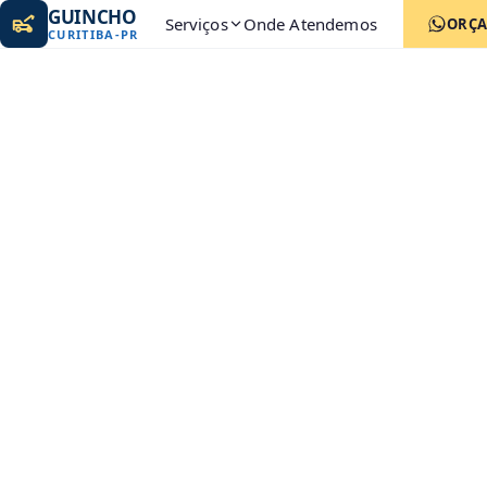
GUINCHO
Serviços
Onde Atendemos
ORÇ
CURITIBA
-
PR