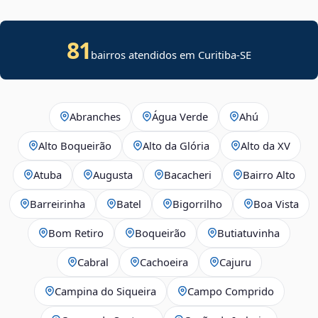
81
bairros atendidos em
Curitiba
-
SE
Abranches
Água Verde
Ahú
Alto Boqueirão
Alto da Glória
Alto da XV
Atuba
Augusta
Bacacheri
Bairro Alto
Barreirinha
Batel
Bigorrilho
Boa Vista
Bom Retiro
Boqueirão
Butiatuvinha
Cabral
Cachoeira
Cajuru
Campina do Siqueira
Campo Comprido