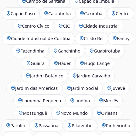
Campo de Santana
Capão da Imbuia
Capão Raso
Cascatinha
Caximba
Centro
Centro Cívico
CIC
Cidade Industrial
Cidade Industrial de Curitiba
Cristo Rei
Fanny
Fazendinha
Ganchinho
Guabirotuba
Guaíra
Hauer
Hugo Lange
Jardim Botânico
Jardim Carvalho
Jardim das Américas
Jardim Social
Juvevê
Lamenha Pequena
Lindóia
Mercês
Mossunguê
Novo Mundo
Orleans
Parolin
Passaúna
Pilarzinho
Pinheirinho