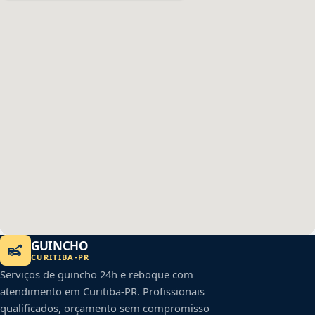
GUINCHO
CURITIBA
-
PR
Serviços de guincho 24h e reboque com
atendimento em
Curitiba
-
PR
. Profissionais
qualificados, orçamento sem compromisso