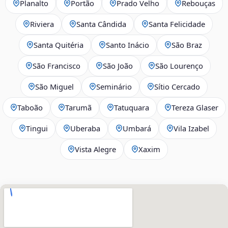
Planalto
Portão
Prado Velho
Rebouças
Riviera
Santa Cândida
Santa Felicidade
Santa Quitéria
Santo Inácio
São Braz
São Francisco
São João
São Lourenço
São Miguel
Seminário
Sítio Cercado
Taboão
Tarumã
Tatuquara
Tereza Glaser
Tingui
Uberaba
Umbará
Vila Izabel
Vista Alegre
Xaxim