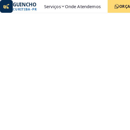
GUINCHO
Serviços
Onde Atendemos
ORÇ
CURITIBA
-
PR