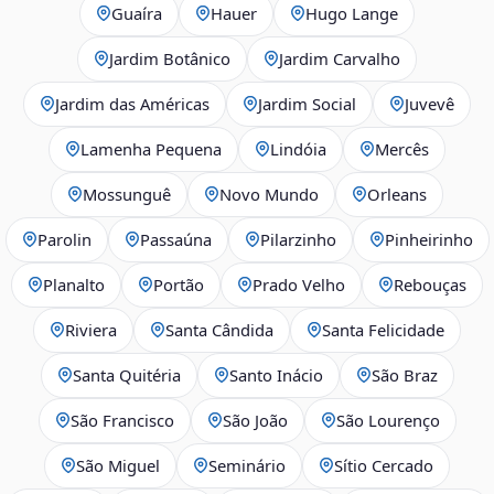
Guaíra
Hauer
Hugo Lange
Jardim Botânico
Jardim Carvalho
Jardim das Américas
Jardim Social
Juvevê
Lamenha Pequena
Lindóia
Mercês
Mossunguê
Novo Mundo
Orleans
Parolin
Passaúna
Pilarzinho
Pinheirinho
Planalto
Portão
Prado Velho
Rebouças
Riviera
Santa Cândida
Santa Felicidade
Santa Quitéria
Santo Inácio
São Braz
São Francisco
São João
São Lourenço
São Miguel
Seminário
Sítio Cercado