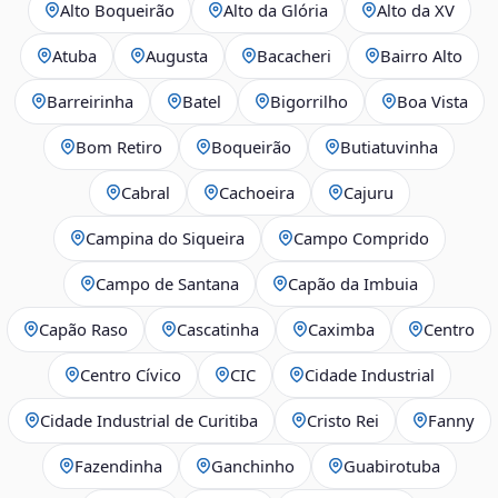
Alto Boqueirão
Alto da Glória
Alto da XV
Atuba
Augusta
Bacacheri
Bairro Alto
Barreirinha
Batel
Bigorrilho
Boa Vista
Bom Retiro
Boqueirão
Butiatuvinha
Cabral
Cachoeira
Cajuru
Campina do Siqueira
Campo Comprido
Campo de Santana
Capão da Imbuia
Capão Raso
Cascatinha
Caximba
Centro
Centro Cívico
CIC
Cidade Industrial
Cidade Industrial de Curitiba
Cristo Rei
Fanny
Fazendinha
Ganchinho
Guabirotuba