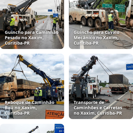
Guincho para Caminhão
Guincho para Cavalo
Pesado no Xaxim,
Mecânico no Xaxim,
Curitiba‑PR
Curitiba‑PR
Reboque de Caminhão
Transporte de
Baú no Xaxim,
Caminhões e Carretas
Curitiba‑PR
no Xaxim, Curitiba‑PR