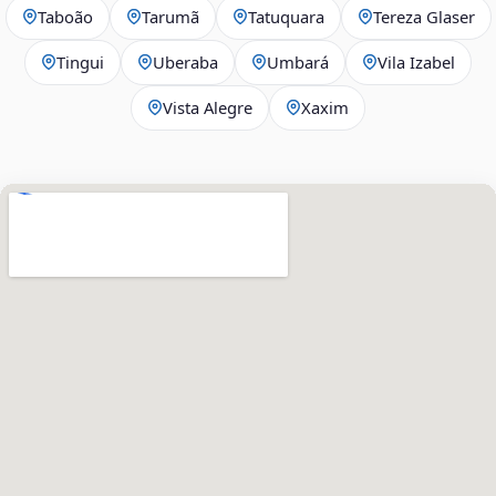
Taboão
Tarumã
Tatuquara
Tereza Glaser
Tingui
Uberaba
Umbará
Vila Izabel
Vista Alegre
Xaxim