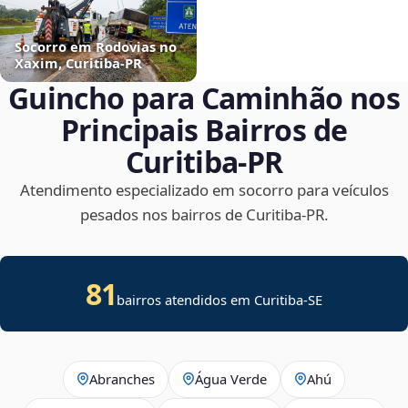
Socorro em Rodovias no
Xaxim, Curitiba‑PR
Guincho para Caminhão nos
Principais Bairros de
Curitiba‑PR
Atendimento especializado em socorro para veículos
pesados nos bairros de Curitiba‑PR.
81
bairros atendidos em
Curitiba
-
SE
Abranches
Água Verde
Ahú