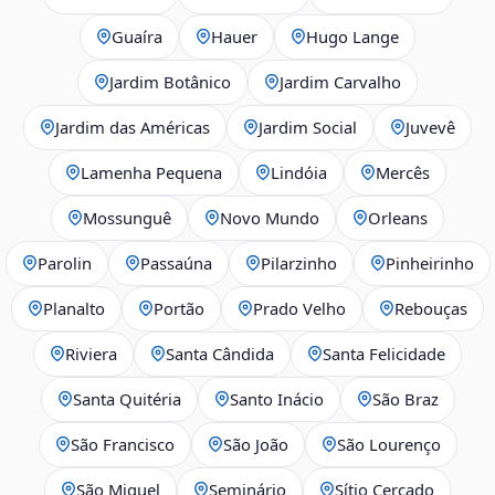
Guaíra
Hauer
Hugo Lange
Jardim Botânico
Jardim Carvalho
Jardim das Américas
Jardim Social
Juvevê
Lamenha Pequena
Lindóia
Mercês
Mossunguê
Novo Mundo
Orleans
Parolin
Passaúna
Pilarzinho
Pinheirinho
Planalto
Portão
Prado Velho
Rebouças
Riviera
Santa Cândida
Santa Felicidade
Santa Quitéria
Santo Inácio
São Braz
São Francisco
São João
São Lourenço
São Miguel
Seminário
Sítio Cercado