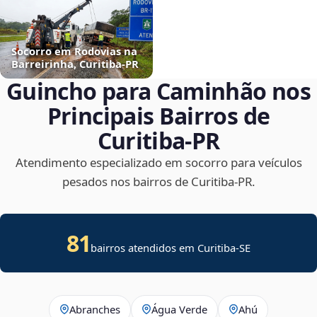
Socorro em Rodovias na
Barreirinha, Curitiba‑PR
Guincho para Caminhão nos
Principais Bairros de
Curitiba‑PR
Atendimento especializado em socorro para veículos
pesados nos bairros de Curitiba‑PR.
81
bairros atendidos em
Curitiba
-
SE
Abranches
Água Verde
Ahú