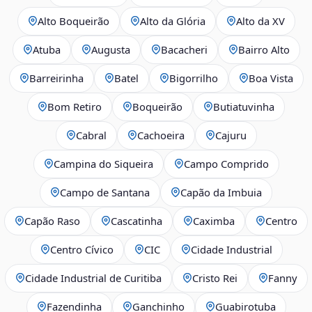
Alto Boqueirão
Alto da Glória
Alto da XV
Atuba
Augusta
Bacacheri
Bairro Alto
Barreirinha
Batel
Bigorrilho
Boa Vista
Bom Retiro
Boqueirão
Butiatuvinha
Cabral
Cachoeira
Cajuru
Campina do Siqueira
Campo Comprido
Campo de Santana
Capão da Imbuia
Capão Raso
Cascatinha
Caximba
Centro
Centro Cívico
CIC
Cidade Industrial
Cidade Industrial de Curitiba
Cristo Rei
Fanny
Fazendinha
Ganchinho
Guabirotuba