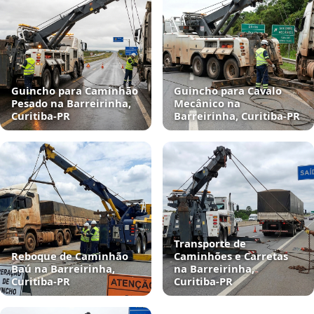
Guincho para Caminhão
Guincho para Cavalo
Pesado na Barreirinha,
Mecânico na
Curitiba‑PR
Barreirinha, Curitiba‑PR
Transporte de
Reboque de Caminhão
Caminhões e Carretas
Baú na Barreirinha,
na Barreirinha,
Curitiba‑PR
Curitiba‑PR