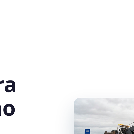
ra
no