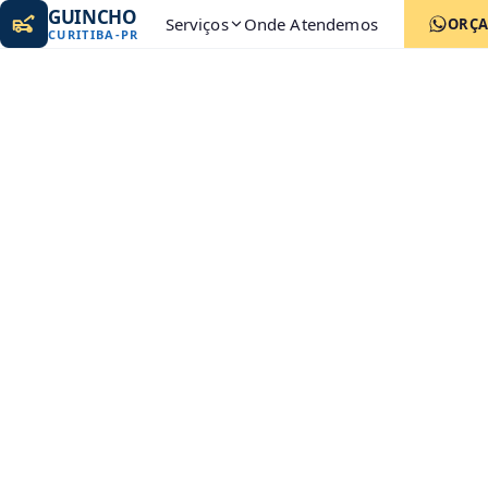
GUINCHO
Serviços
Onde Atendemos
ORÇ
CURITIBA
-
PR