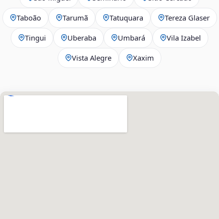
Taboão
Tarumã
Tatuquara
Tereza Glaser
Tingui
Uberaba
Umbará
Vila Izabel
Vista Alegre
Xaxim