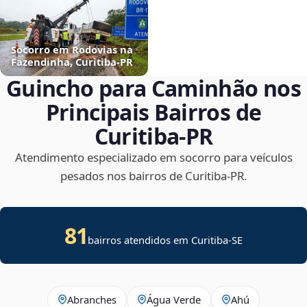
Socorro em Rodovias na
Fazendinha, Curitiba‑PR
Guincho para Caminhão nos
Principais Bairros de
Curitiba‑PR
Atendimento especializado em socorro para veículos
pesados nos bairros de Curitiba‑PR.
81
bairros atendidos em
Curitiba
-
SE
Abranches
Água Verde
Ahú