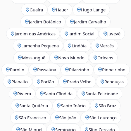
Guaíra
Hauer
Hugo Lange
Jardim Botânico
Jardim Carvalho
Jardim das Américas
Jardim Social
Juvevê
Lamenha Pequena
Lindóia
Mercês
Mossunguê
Novo Mundo
Orleans
Parolin
Passaúna
Pilarzinho
Pinheirinho
Planalto
Portão
Prado Velho
Rebouças
Riviera
Santa Cândida
Santa Felicidade
Santa Quitéria
Santo Inácio
São Braz
São Francisco
São João
São Lourenço
São Miguel
Seminário
Sítio Cercado