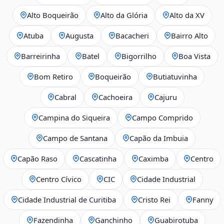
Alto Boqueirão
Alto da Glória
Alto da XV
Atuba
Augusta
Bacacheri
Bairro Alto
Barreirinha
Batel
Bigorrilho
Boa Vista
Bom Retiro
Boqueirão
Butiatuvinha
Cabral
Cachoeira
Cajuru
Campina do Siqueira
Campo Comprido
Campo de Santana
Capão da Imbuia
Capão Raso
Cascatinha
Caximba
Centro
Centro Cívico
CIC
Cidade Industrial
Cidade Industrial de Curitiba
Cristo Rei
Fanny
Fazendinha
Ganchinho
Guabirotuba