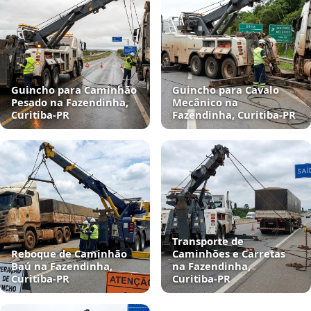
Guincho para Caminhão
Guincho para Cavalo
Pesado na Fazendinha,
Mecânico na
Curitiba‑PR
Fazendinha, Curitiba‑PR
Transporte de
Reboque de Caminhão
Caminhões e Carretas
Baú na Fazendinha,
na Fazendinha,
Curitiba‑PR
Curitiba‑PR