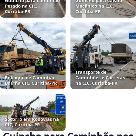
Guincho para Caminhão
Guincho para Cavalo
Pesado na CIC,
Mecânico na CIC,
Curitiba‑PR
Curitiba‑PR
Transporte de
Reboque de Caminhão
Caminhões e Carretas
Baú na CIC, Curitiba‑PR
na CIC, Curitiba‑PR
Socorro em Rodovias na
CIC, Curitiba‑PR