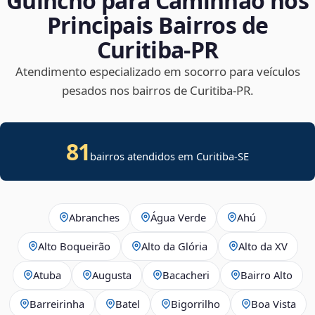
Guincho para Caminhão nos
Principais Bairros de
Curitiba‑PR
Atendimento especializado em socorro para veículos
pesados nos bairros de Curitiba‑PR.
81
bairros atendidos em
Curitiba
-
SE
Abranches
Água Verde
Ahú
Alto Boqueirão
Alto da Glória
Alto da XV
Atuba
Augusta
Bacacheri
Bairro Alto
Barreirinha
Batel
Bigorrilho
Boa Vista