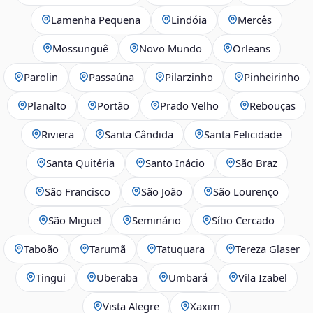
Lamenha Pequena
Lindóia
Mercês
Mossunguê
Novo Mundo
Orleans
Parolin
Passaúna
Pilarzinho
Pinheirinho
Planalto
Portão
Prado Velho
Rebouças
Riviera
Santa Cândida
Santa Felicidade
Santa Quitéria
Santo Inácio
São Braz
São Francisco
São João
São Lourenço
São Miguel
Seminário
Sítio Cercado
Taboão
Tarumã
Tatuquara
Tereza Glaser
Tingui
Uberaba
Umbará
Vila Izabel
Vista Alegre
Xaxim