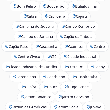
Bom Retiro
Boqueirão
Butiatuvinha
Cabral
Cachoeira
Cajuru
Campina do Siqueira
Campo Comprido
Campo de Santana
Capão da Imbuia
Capão Raso
Cascatinha
Caximba
Centro
Centro Cívico
CIC
Cidade Industrial
Cidade Industrial de Curitiba
Cristo Rei
Fanny
Fazendinha
Ganchinho
Guabirotuba
Guaíra
Hauer
Hugo Lange
Jardim Botânico
Jardim Carvalho
Jardim das Américas
Jardim Social
Juvevê