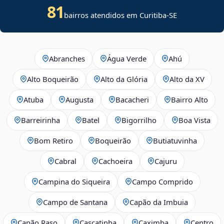
81
bairros atendidos em
Curitiba
-
SE
Abranches
Água Verde
Ahú
Alto Boqueirão
Alto da Glória
Alto da XV
Atuba
Augusta
Bacacheri
Bairro Alto
Barreirinha
Batel
Bigorrilho
Boa Vista
Bom Retiro
Boqueirão
Butiatuvinha
Cabral
Cachoeira
Cajuru
Campina do Siqueira
Campo Comprido
Campo de Santana
Capão da Imbuia
Capão Raso
Cascatinha
Caximba
Centro