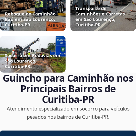
Transporte de
Reboque de Caminhão
Caminhões e Carretas
Baú em São Lourenço,
em São Lourenço,
Curitiba‑PR
Curitiba‑PR
Socorro em Rodovias em
São Lourenço,
Curitiba‑PR
Guincho para Caminhão nos
Principais Bairros de
Curitiba‑PR
Atendimento especializado em socorro para veículos
pesados nos bairros de Curitiba‑PR.