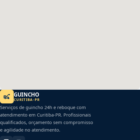
GUINCHO
CURITIBA
-
PR
Serviços de guincho 24h e reboque com
atendimento em
Curitiba
-
PR
. Profissionais
qualificados, orçamento sem compromisso
e agilidade no atendimento.