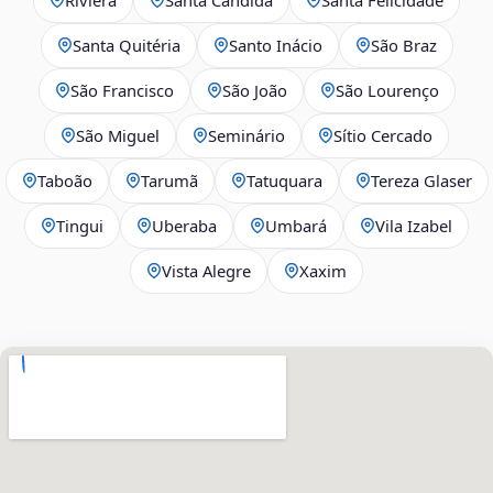
Santa Quitéria
Santo Inácio
São Braz
São Francisco
São João
São Lourenço
São Miguel
Seminário
Sítio Cercado
Taboão
Tarumã
Tatuquara
Tereza Glaser
Tingui
Uberaba
Umbará
Vila Izabel
Vista Alegre
Xaxim