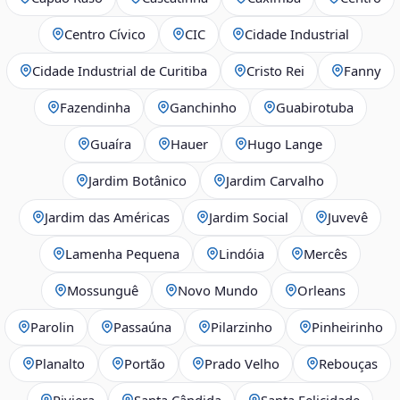
Centro Cívico
CIC
Cidade Industrial
Cidade Industrial de Curitiba
Cristo Rei
Fanny
Fazendinha
Ganchinho
Guabirotuba
Guaíra
Hauer
Hugo Lange
Jardim Botânico
Jardim Carvalho
Jardim das Américas
Jardim Social
Juvevê
Lamenha Pequena
Lindóia
Mercês
Mossunguê
Novo Mundo
Orleans
Parolin
Passaúna
Pilarzinho
Pinheirinho
Planalto
Portão
Prado Velho
Rebouças
Riviera
Santa Cândida
Santa Felicidade