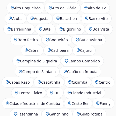
Alto Boqueirão
Alto da Glória
Alto da XV
Atuba
Augusta
Bacacheri
Bairro Alto
Barreirinha
Batel
Bigorrilho
Boa Vista
Bom Retiro
Boqueirão
Butiatuvinha
Cabral
Cachoeira
Cajuru
Campina do Siqueira
Campo Comprido
Campo de Santana
Capão da Imbuia
Capão Raso
Cascatinha
Caximba
Centro
Centro Cívico
CIC
Cidade Industrial
Cidade Industrial de Curitiba
Cristo Rei
Fanny
Fazendinha
Ganchinho
Guabirotuba