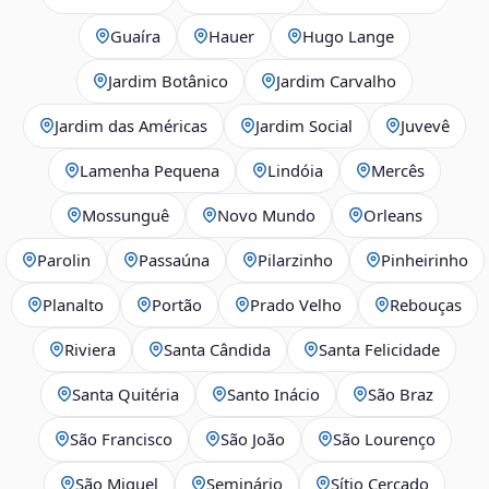
Guaíra
Hauer
Hugo Lange
Jardim Botânico
Jardim Carvalho
Jardim das Américas
Jardim Social
Juvevê
Lamenha Pequena
Lindóia
Mercês
Mossunguê
Novo Mundo
Orleans
Parolin
Passaúna
Pilarzinho
Pinheirinho
Planalto
Portão
Prado Velho
Rebouças
Riviera
Santa Cândida
Santa Felicidade
Santa Quitéria
Santo Inácio
São Braz
São Francisco
São João
São Lourenço
São Miguel
Seminário
Sítio Cercado