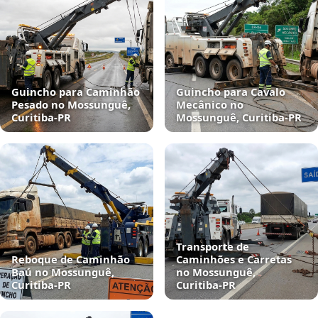
Guincho para Caminhão
Guincho para Cavalo
Pesado no Mossunguê,
Mecânico no
Curitiba‑PR
Mossunguê, Curitiba‑PR
Transporte de
Reboque de Caminhão
Caminhões e Carretas
Baú no Mossunguê,
no Mossunguê,
Curitiba‑PR
Curitiba‑PR