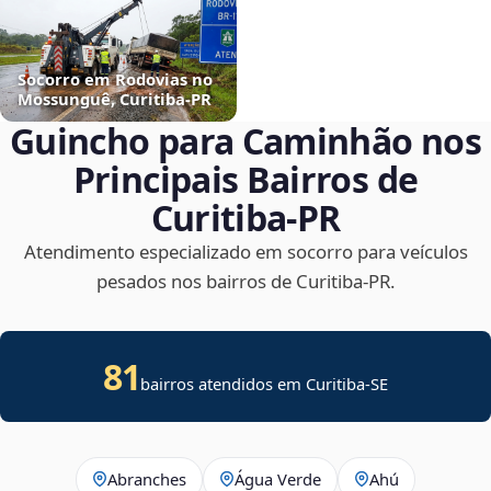
Socorro em Rodovias no
Mossunguê, Curitiba‑PR
Guincho para Caminhão nos
Principais Bairros de
Curitiba‑PR
Atendimento especializado em socorro para veículos
pesados nos bairros de Curitiba‑PR.
81
bairros atendidos em
Curitiba
-
SE
Abranches
Água Verde
Ahú