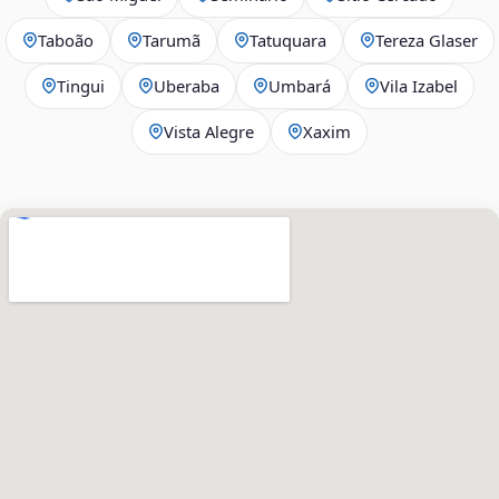
Taboão
Tarumã
Tatuquara
Tereza Glaser
Tingui
Uberaba
Umbará
Vila Izabel
Vista Alegre
Xaxim