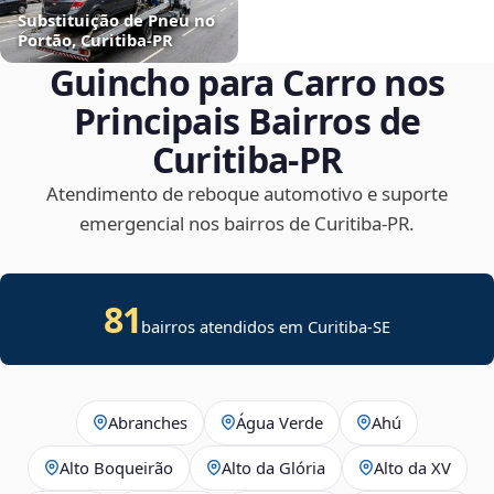
Substituição de Pneu no
Portão, Curitiba‑PR
Guincho para Carro nos
Principais Bairros de
Curitiba‑PR
Atendimento de reboque automotivo e suporte
emergencial nos bairros de Curitiba‑PR.
81
bairros atendidos em
Curitiba
-
SE
Abranches
Água Verde
Ahú
Alto Boqueirão
Alto da Glória
Alto da XV