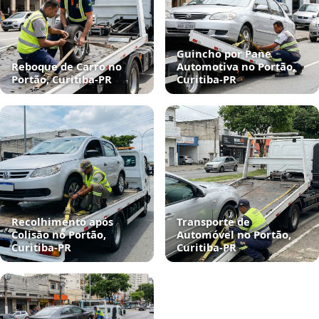
Guincho por Pane
Reboque de Carro no
Automotiva no Portão,
Portão, Curitiba‑PR
Curitiba‑PR
Recolhimento após
Transporte de
Colisão no Portão,
Automóvel no Portão,
Curitiba‑PR
Curitiba‑PR