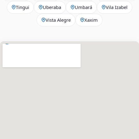
Tingui
Uberaba
Umbará
Vila Izabel
Vista Alegre
Xaxim