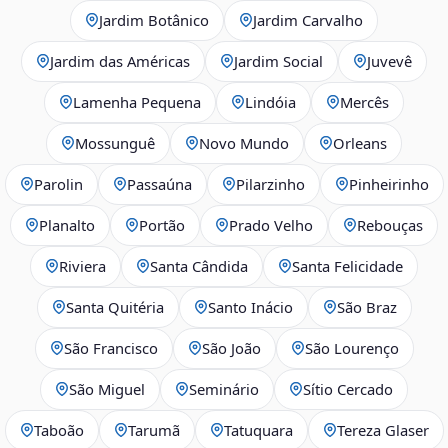
Jardim Botânico
Jardim Carvalho
Jardim das Américas
Jardim Social
Juvevê
Lamenha Pequena
Lindóia
Mercês
Mossunguê
Novo Mundo
Orleans
Parolin
Passaúna
Pilarzinho
Pinheirinho
Planalto
Portão
Prado Velho
Rebouças
Riviera
Santa Cândida
Santa Felicidade
Santa Quitéria
Santo Inácio
São Braz
São Francisco
São João
São Lourenço
São Miguel
Seminário
Sítio Cercado
Taboão
Tarumã
Tatuquara
Tereza Glaser