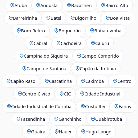
Atuba
Augusta
Bacacheri
Bairro Alto
Barreirinha
Batel
Bigorrilho
Boa Vista
Bom Retiro
Boqueirão
Butiatuvinha
Cabral
Cachoeira
Cajuru
Campina do Siqueira
Campo Comprido
Campo de Santana
Capão da Imbuia
Capão Raso
Cascatinha
Caximba
Centro
Centro Cívico
CIC
Cidade Industrial
Cidade Industrial de Curitiba
Cristo Rei
Fanny
Fazendinha
Ganchinho
Guabirotuba
Guaíra
Hauer
Hugo Lange