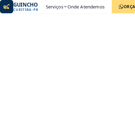
GUINCHO
Serviços
Onde Atendemos
ORÇ
CURITIBA
-
PR