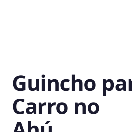
Guincho pa
Carro no
Ahú,