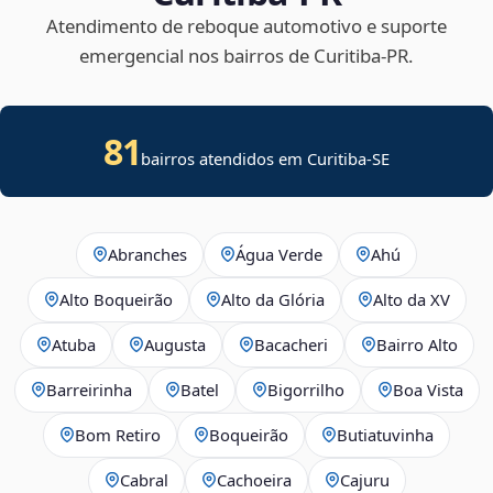
Atendimento de reboque automotivo e suporte
emergencial nos bairros de Curitiba‑PR.
81
bairros atendidos em
Curitiba
-
SE
Abranches
Água Verde
Ahú
Alto Boqueirão
Alto da Glória
Alto da XV
Atuba
Augusta
Bacacheri
Bairro Alto
Barreirinha
Batel
Bigorrilho
Boa Vista
Bom Retiro
Boqueirão
Butiatuvinha
Cabral
Cachoeira
Cajuru