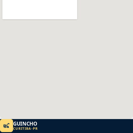
GUINCHO
CURITIBA
-
PR