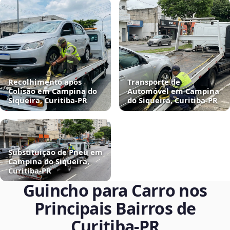
Recolhimento após
Transporte de
Colisão em Campina do
Automóvel em Campina
Siqueira, Curitiba‑PR
do Siqueira, Curitiba‑PR
Substituição de Pneu em
Campina do Siqueira,
Curitiba‑PR
Guincho para Carro nos
Principais Bairros de
Curitiba‑PR