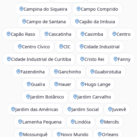
Campina do Siqueira
Campo Comprido
Campo de Santana
Capão da Imbuia
Capão Raso
Cascatinha
Caximba
Centro
Centro Cívico
CIC
Cidade Industrial
Cidade Industrial de Curitiba
Cristo Rei
Fanny
Fazendinha
Ganchinho
Guabirotuba
Guaíra
Hauer
Hugo Lange
Jardim Botânico
Jardim Carvalho
Jardim das Américas
Jardim Social
Juvevê
Lamenha Pequena
Lindóia
Mercês
Mossunguê
Novo Mundo
Orleans