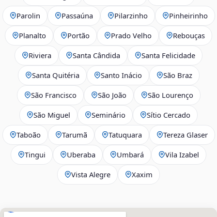
Parolin
Passaúna
Pilarzinho
Pinheirinho
Planalto
Portão
Prado Velho
Rebouças
Riviera
Santa Cândida
Santa Felicidade
Santa Quitéria
Santo Inácio
São Braz
São Francisco
São João
São Lourenço
São Miguel
Seminário
Sítio Cercado
Taboão
Tarumã
Tatuquara
Tereza Glaser
Tingui
Uberaba
Umbará
Vila Izabel
Vista Alegre
Xaxim