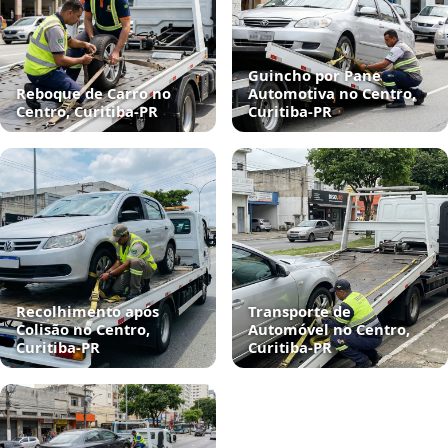
Guincho por Pane
Reboque de Carro no
Automotiva no Centro,
Centro, Curitiba‑PR
Curitiba‑PR
Recolhimento após
Transporte de
Colisão no Centro,
Automóvel no Centro,
Curitiba‑PR
Curitiba‑PR