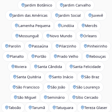
Jardim Botânico
Jardim Carvalho
Jardim das Américas
Jardim Social
Juvevê
Lamenha Pequena
Lindóia
Mercês
Mossunguê
Novo Mundo
Orleans
Parolin
Passaúna
Pilarzinho
Pinheirinho
Planalto
Portão
Prado Velho
Rebouças
Riviera
Santa Cândida
Santa Felicidade
Santa Quitéria
Santo Inácio
São Braz
São Francisco
São João
São Lourenço
São Miguel
Seminário
Sítio Cercado
Taboão
Tarumã
Tatuquara
Tereza Glaser