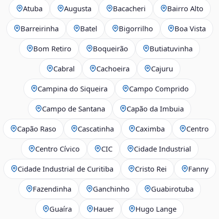
Atuba
Augusta
Bacacheri
Bairro Alto
Barreirinha
Batel
Bigorrilho
Boa Vista
Bom Retiro
Boqueirão
Butiatuvinha
Cabral
Cachoeira
Cajuru
Campina do Siqueira
Campo Comprido
Campo de Santana
Capão da Imbuia
Capão Raso
Cascatinha
Caximba
Centro
Centro Cívico
CIC
Cidade Industrial
Cidade Industrial de Curitiba
Cristo Rei
Fanny
Fazendinha
Ganchinho
Guabirotuba
Guaíra
Hauer
Hugo Lange