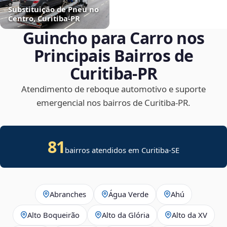
Substituição de Pneu no
Centro, Curitiba‑PR
Guincho para Carro nos
Principais Bairros de
Curitiba‑PR
Atendimento de reboque automotivo e suporte
emergencial nos bairros de Curitiba‑PR.
81
bairros atendidos em
Curitiba
-
SE
Abranches
Água Verde
Ahú
Alto Boqueirão
Alto da Glória
Alto da XV