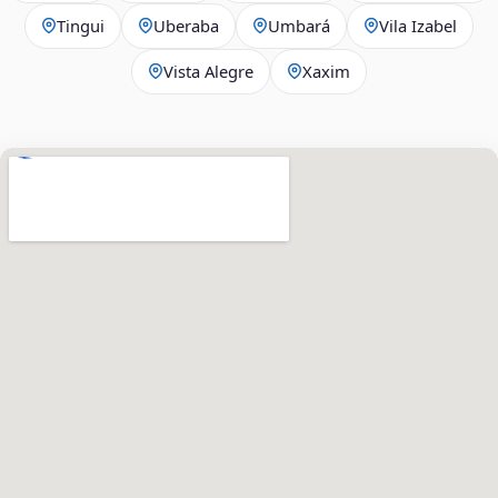
Tingui
Uberaba
Umbará
Vila Izabel
Vista Alegre
Xaxim