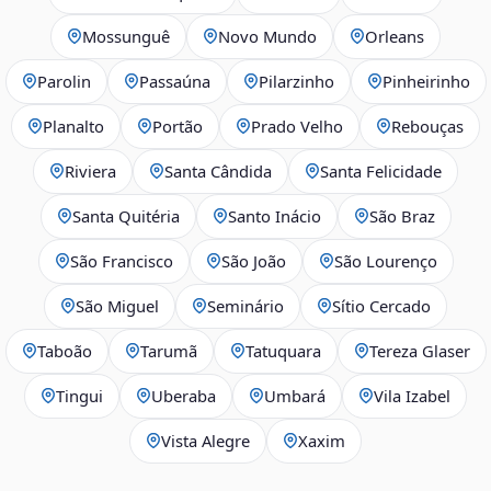
Mossunguê
Novo Mundo
Orleans
Parolin
Passaúna
Pilarzinho
Pinheirinho
Planalto
Portão
Prado Velho
Rebouças
Riviera
Santa Cândida
Santa Felicidade
Santa Quitéria
Santo Inácio
São Braz
São Francisco
São João
São Lourenço
São Miguel
Seminário
Sítio Cercado
Taboão
Tarumã
Tatuquara
Tereza Glaser
Tingui
Uberaba
Umbará
Vila Izabel
Vista Alegre
Xaxim