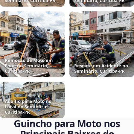
Seminário, Curitiba‑PR
Seminário, Curitiba‑PR
Remoção de Moto em
Pane no Seminário,
Resgate em Acidente no
Curitiba‑PR
Seminário, Curitiba‑PR
Auxílio para Moto no
Local no Seminário,
Curitiba‑PR
Guincho para Moto nos
Principais Bairros de