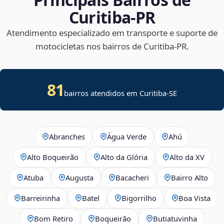
Curitiba‑PR
Atendimento especializado em transporte e suporte de
motocicletas nos bairros de Curitiba‑PR.
81
bairros atendidos em
Curitiba
-
SE
Abranches
Água Verde
Ahú
Alto Boqueirão
Alto da Glória
Alto da XV
Atuba
Augusta
Bacacheri
Bairro Alto
Barreirinha
Batel
Bigorrilho
Boa Vista
Bom Retiro
Boqueirão
Butiatuvinha