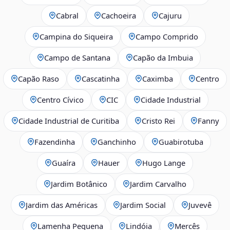
Cabral
Cachoeira
Cajuru
Campina do Siqueira
Campo Comprido
Campo de Santana
Capão da Imbuia
Capão Raso
Cascatinha
Caximba
Centro
Centro Cívico
CIC
Cidade Industrial
Cidade Industrial de Curitiba
Cristo Rei
Fanny
Fazendinha
Ganchinho
Guabirotuba
Guaíra
Hauer
Hugo Lange
Jardim Botânico
Jardim Carvalho
Jardim das Américas
Jardim Social
Juvevê
Lamenha Pequena
Lindóia
Mercês