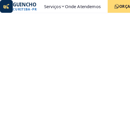
GUINCHO
Serviços
Onde Atendemos
ORÇ
CURITIBA
-
PR