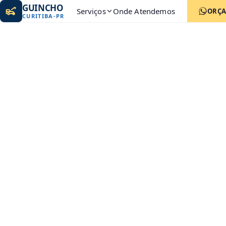
GUINCHO
Serviços
Onde Atendemos
ORÇ
CURITIBA
-
PR